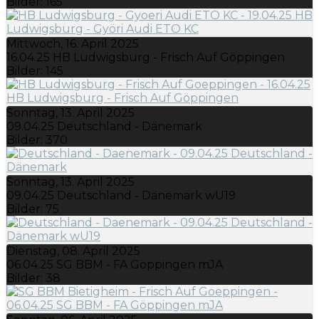
Bilder: 165
Mittwoch, 16. April 2025
16.04.25 HB Ludwigsburg - Frisch Auf Göppingen
Bilder: 145
Sonntag, 13. April 2025
09.04.25 Deutschland - Dänemark
Bilder: 370
Sonntag, 13. April 2025
09.04.25 Deutschland - Dänemark wU19
Bilder: 75
Dienstag, 08. April 2025
06.04.25 SG BBM - FA Göppingen mJA
Bilder: 38