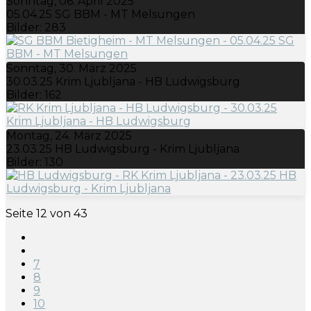
Sonntag, 06. April 2025
05.04.25 SG BBM - MT Melsungen
Bilder: 283
Sonntag, 30. März 2025
30.03.25 Krim Ljubljana - HB Ludwigsburg
Bilder: 162
Montag, 24. März 2025
23.03.25 HB Ludwigsburg - Krim Ljubljana
Bilder: 130
Seite 12 von 43
7
8
9
10