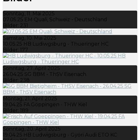
Sonntag, 11. Mai 2025
07.05.25 EM Quali, Schweiz - Deutschland
Bilder: 231
Samstag, 10. Mai 2025
10.05.25 HB Ludiwgsburg - Thueringer HC
Bilder: 177
Sonntag, 27. April 2025
26.04.25 SG BBM - ThSV Eisenach
Bilder: 238
Montag, 21. April 2025
19.04.25 FA Göppingen - THW Kiel
Bilder: 189
Sonntag, 20. April 2025
19.04.25 HB Ludwigsburg - Györi Audi ETO KC