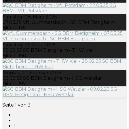
Samstag, 08. März 2025
07.03.25 VfL Gummersbach - SG BBM Bietigheim
Bilder: 135
Samstag, 01. März 2025
28.02.25 SG BBM Bietigheim - THW Kiel
Bilder: 190
Montag, 10. Februar 2025
09.02.25 SG BBM Bietigheim - HSG Wetzlar
Bilder: 197
Seite 1 von 3
1