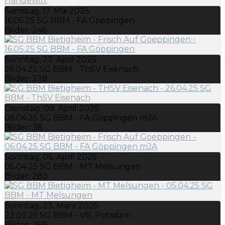
Samstag, 17. Mai 2025
16.05.25 SG BBM - FA Göppingen
Bilder: 246
Sonntag, 27. April 2025
26.04.25 SG BBM - ThSV Eisenach
Bilder: 238
Dienstag, 08. April 2025
06.04.25 SG BBM - FA Göppingen mJA
Bilder: 38
Sonntag, 06. April 2025
05.04.25 SG BBM - MT Melsungen
Bilder: 283
Sonntag, 23. März 2025
22.03.25 SG BBM - VfL Potsdam
Bilder: 268