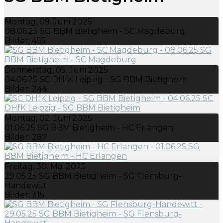
Montag, 09. Juni 2025
08.06.25 SG BBM Bietigheim - SC Magdeburg
Bilder: 455
Donnerstag, 05. Juni 2025
04.06.25 SC DHfK Leipzig - SG BBM Bietigheim
Bilder: 244
Montag, 02. Juni 2025
01.06.25 SG BBM Bietigheim - HC Erlangen
Bilder: 287
Freitag, 30. Mai 2025
29.05.25 SG BBM Bietigheim - SG Flensburg-
Handewitt
Bilder: 315