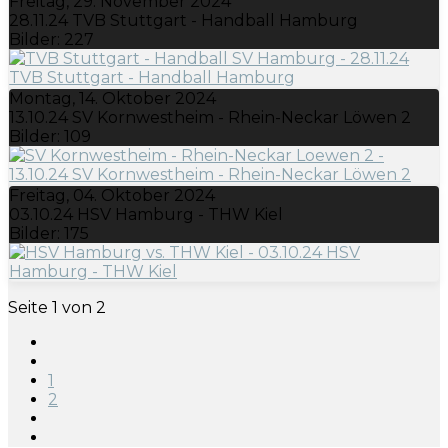
Freitag, 29. November 2024
28.11.24 TVB Stuttgart - Handball Hamburg
Bilder: 227
Montag, 14. Oktober 2024
13.10.24 SV Kornwestheim - Rhein-Neckar Löwen 2
Bilder: 109
Freitag, 04. Oktober 2024
03.10.24 HSV Hamburg - THW Kiel
Bilder: 175
Seite 1 von 2
1
2