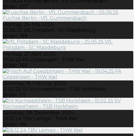
05.06.25 Füchse Berlin - VfL Gummersbach
Bilder: 257
Montag, 26. Mai 2025
25.05.25 VfL Potsdam - SC Magdeburg
Bilder: 199
Montag, 21. April 2025
19.04.25 FA Göppingen - THW Kiel
Bilder: 189
Sonntag, 16. Februar 2025
15.02.25 SV Kornwestheim - TSB Horkheim
Bilder: 117
Samstag, 28. Dezember 2024
26.12.24 TBV Lemgo - THW Kiel
Bilder: 166