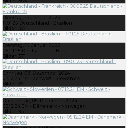
Bilder: 305
Dienstag, 14. Januar 2025
11.01.25 Deutschland - Brasilien
Bilder: 374
Dienstag, 14. Januar 2025
09.01.25 Deutschland - Brasilien
Bilder: 371
Sonntag, 08. Dezember 2024
07.12.24 EM - Schweiz - Slowenien
Bilder: 69
Donnerstag, 05. Dezember 2024
05.12.24 EM - Dänemark - Norwegen
Bilder: 93