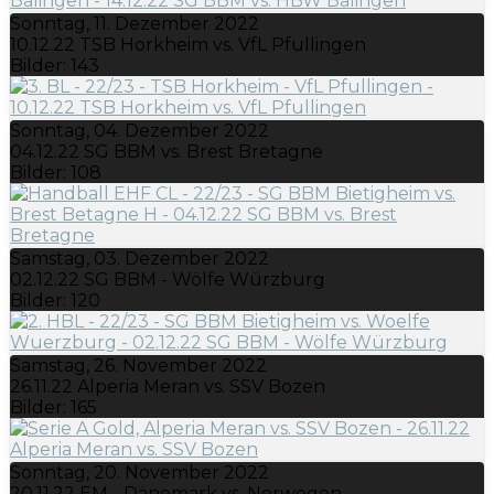
Sonntag, 11. Dezember 2022
10.12.22 TSB Horkheim vs. VfL Pfullingen
Bilder: 143
Sonntag, 04. Dezember 2022
04.12.22 SG BBM vs. Brest Bretagne
Bilder: 108
Samstag, 03. Dezember 2022
02.12.22 SG BBM - Wölfe Würzburg
Bilder: 120
Samstag, 26. November 2022
26.11.22 Alperia Meran vs. SSV Bozen
Bilder: 165
Sonntag, 20. November 2022
20.11.22 EM - Dänemark vs. Norwegen