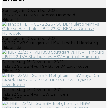
Sonntag, 18. Dezember 2022
18.12.22 SG BBM vs. Odense Handbold
Bilder: 114
Sonntag, 18. Dezember 2022
15.12.22 TVB Stuttgart vs. HSV Handball Hamburg
Bilder: 135
Donnerstag, 15. Dezember 2022
14.12.22 SG BBM vs. TSV Bayer 04 Leverkusen
Bilder: 52
Donnerstag, 15. Dezember 2022
14.12.22 SG BBM vs. HBW Balingen
Bilder: 132