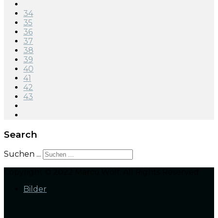
34
35
36
37
38
39
40
41
42
43
Search
Suchen ...
Copyright © 2022 Marco Wolf. All Rights Reserved.
Bilder