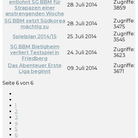
entlohnt SG BBM für
Zugriffe:
28. Juli 2014
Strapazen einer
3859
anstrengenden Woche
SG BBM setzt Südkorea
Zugriffe:
28. Juli 2014
mächtig zu
3475
Zugriffe:
Spielplan 2014/15
25. Juli 2014
3545
SG BBM Bietigheim
Zugriffe:
verliert Testspiel in
24. Juli 2014
3623
Friedberg
Das Abenteuer Erste
Zugriffe:
09. Juli 2014
Liga beginnt
3671
Seite 6 von 6
1
2
3
4
5
6