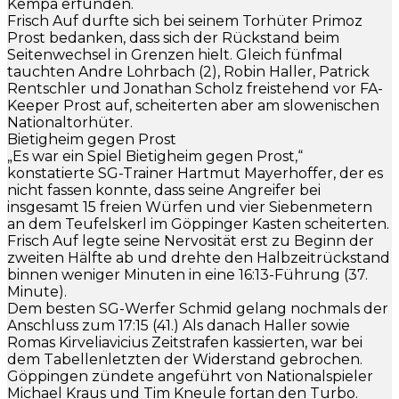
Kempa erfunden.
Frisch Auf durfte sich bei seinem Torhüter Primoz
Prost bedanken, dass sich der Rückstand beim
Seitenwechsel in Grenzen hielt. Gleich fünfmal
tauchten Andre Lohrbach (2), Robin Haller, Patrick
Rentschler und Jonathan Scholz freistehend vor FA-
Keeper Prost auf, scheiterten aber am slowenischen
Nationaltorhüter.
Bietigheim gegen Prost
„Es war ein Spiel Bietigheim gegen Prost,“
konstatierte SG-Trainer Hartmut Mayerhoffer, der es
nicht fassen konnte, dass seine Angreifer bei
insgesamt 15 freien Würfen und vier Siebenmetern
an dem Teufelskerl im Göppinger Kasten scheiterten.
Frisch Auf legte seine Nervosität erst zu Beginn der
zweiten Hälfte ab und drehte den Halbzeitrückstand
binnen weniger Minuten in eine 16:13-Führung (37.
Minute).
Dem besten SG-Werfer Schmid gelang nochmals der
Anschluss zum 17:15 (41.) Als danach Haller sowie
Romas Kirveliavicius Zeitstrafen kassierten, war bei
dem Tabellenletzten der Widerstand gebrochen.
Göppingen zündete angeführt von Nationalspieler
Michael Kraus und Tim Kneule fortan den Turbo.