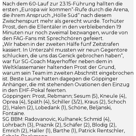
Nach dem 6:0-Lauf zur 23:15-Führung hallten die
ersten „Europa wir kommen“-Rufe durch die Arena,
die ihrem Anspruch „Hölle Süd“ nach diesem
Zwischenspurt mehr als gerecht wurde. Torhüter
Prost, den die Ellentäler in den verbleibenden 19
Minuten nur noch zweimal bezwangen, wurde von
den FAG-Fans mit Sprechchören gefeiert.
„Wir haben in der zweiten Hälfe fünf Zeitstrafen
kassiert. In Unterzahl mussten wir neun Gegentore
schlucken, die uns das Genick gebrochen haben“,
war für SG-Coach Mayerhoffer neben dem in
Weltklassemanier haltenden Prost der Grund,
warum sein Team im zweiten Abschnitt eingebrochen
ist. Beste Laune hatten dagegen die Göppinger
Anhänger, die mit stehenden Ovationen den Einzug
in den EHF-Pokal feierten.
Göppingen: Prost, Rebmann; Sesum (5), Kneule (4),
Oprea (4), Späth (4), Schiller (3/2), Kraus (2), Schoch
(2), Halen (2), Lobedank (1), Schöne, Beljanski,
Fontaine.
SG BBM: Radovanovic, Kulhanek; Schmid (4),
Lohrbach (3), Praznik (2), Schäfer (2), Blodig (2),
Emrich (2), Haller (1), Barthe (1), Patrick Rentschler,