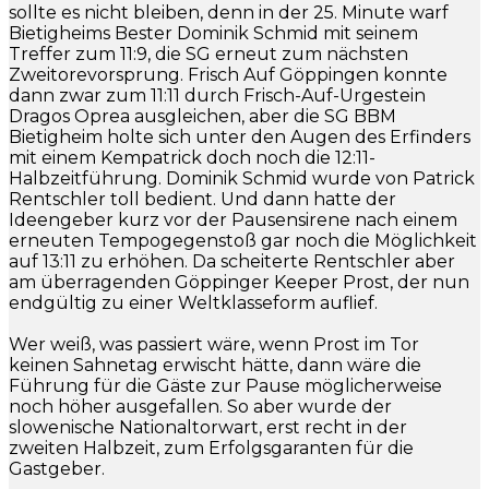
sollte es nicht bleiben, denn in der 25. Minute warf
Bietigheims Bester Dominik Schmid mit seinem
Treffer zum 11:9, die SG erneut zum nächsten
Zweitorevorsprung. Frisch Auf Göppingen konnte
dann zwar zum 11:11 durch Frisch-Auf-Urgestein
Dragos Oprea ausgleichen, aber die SG BBM
Bietigheim holte sich unter den Augen des Erfinders
mit einem Kempatrick doch noch die 12:11-
Halbzeitführung. Dominik Schmid wurde von Patrick
Rentschler toll bedient. Und dann hatte der
Ideengeber kurz vor der Pausensirene nach einem
erneuten Tempogegenstoß gar noch die Möglichkeit
auf 13:11 zu erhöhen. Da scheiterte Rentschler aber
am überragenden Göppinger Keeper Prost, der nun
endgültig zu einer Weltklasseform auflief.
Wer weiß, was passiert wäre, wenn Prost im Tor
keinen Sahnetag erwischt hätte, dann wäre die
Führung für die Gäste zur Pause möglicherweise
noch höher ausgefallen. So aber wurde der
slowenische Nationaltorwart, erst recht in der
zweiten Halbzeit, zum Erfolgsgaranten für die
Gastgeber.