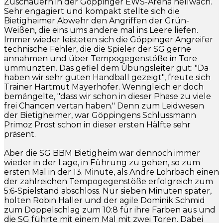
Zuschauern in der Göppinger EWS-Arena hellwach.
Sehr engagiert und kompakt stellte sich die
Bietigheimer Abwehr den Angriffen der Grün-
Weißen, die eins ums andere mal ins Leere liefen.
Immer wieder leisteten sich die Göppinger Angreifer
technische Fehler, die die Spieler der SG gerne
annahmen und über Tempogegenstöße in Tore
ummünzten. Das gefiel dem Übungsleiter gut: "Da
haben wir sehr guten Handball gezeigt", freute sich
Trainer Hartmut Mayerhofer. Wenngleich er doch
bemängelte, "dass wir schon in dieser Phase zu viele
frei Chancen vertan haben." Denn zum Leidwesen
der Bietigheimer, war Göppingens Schlussmann
Primoz Prost schon in dieser ersten Hälfte sehr
präsent.
Aber die SG BBM Bietigheim war dennoch immer
wieder in der Lage, in Führung zu gehen, so zum
ersten Mal in der 13. Minute, als Andre Lohrbach einen
der zahlreichen Tempogegenstöße erfolgreich zum
5:6-Spielstand abschloss. Nur sieben Minuten später,
holten Robin Haller und der agile Dominik Schmid
zum Doppelschlag zum 10:8 für ihre Farben aus und
die SG führte mit einem Mal mit zwei Toren. Dabei