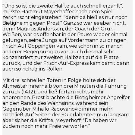
"Und so ist die zweite Hälfte auch schnell erzählt",
musste Hartmut Mayerhoffer nach dem Spiel
zerknirscht eingestehen, "denn da hieß es nur noch
Bietigheim gegen Prost." Ganz so war es aber nicht,
denn Magnus Andersson, der Coach der Grün-
Weißen, war es offenbar in der Pause wieder einmal
gelungen, seine Jungs auf Vordermann zu bringen.
Frisch Auf Göppingen kam, wie schon in so manch
anderer Begegnung zuvor, auch diesmal sehr
konzentriert zur zweiten Halbzeit auf die Platte
zurück, und der Frisch-Auf-Express kam damit dann
auch so richtig ins Rollen.
Mit drei schnellen Toren in Folge holte sich der
Altmeister innerhalb von drei Minuten die Führung
zurück (14:12), und ließ fortan nichts mehr
anbrennen. Prost brachte die Bietigheimer Angreifer
an den Rande des Wahnsinns, während sein
Gegenüber Mihailo Radovanovic immer mehr
nachließ. Auf Seiten der SG erlahmten nun langsam
aber sicher die Kräfte. Meyerhoff: "Da haben wir
zudem noch mehr Freie verworfen."