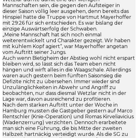
Mannschaften sein, die gegen den Aufsteiger in
dieser Saison völlig leer ausgehen, denn bereits das
Hinspiel hatte die Truppe von Hartmut Mayerhoffer
mit 29:26 für sich entschieden. Es war bislang der
einzige Auswärtserfolg der Schwaben.
„Meine Mannschaft hat sich noch einmal
weiterentwickelt und Charakter gezeigt. Wir haben
mit kühlem Kopf agiert“, war Mayerhoffer angetan
vom Auftritt seiner Jungs.
Auch wenn Bietigheim der Abstieg wohl nicht erspart
bleiben wird, so lässt sich das Team eben nicht
hängen und wirft alles in die Waagschale. Allerdings
waren auch gestern beim fünften Saisonsieg die
Defizite nicht zu übersehen. Immer wieder sind
Unzulänglichkeiten in Abwehr und Angriff zu
beobachten, nur dass diesmal Wetzlar nicht in der
Lage war, davon ausreichend zu profitieren.
Nach dem starken Auftritt unter der Woche in
Hamburg mussten die Gastgeber gestern auf Marco
Rentschler (Knie-Operation) und Romas Kirveliavicius
(Wadenzerrung) verzichten. Dennoch erarbeitete
man sich eine Führung, die bis Mitte der zweiten
Halbzeit hartnäckig verteidigt wurde. Als die SG zu