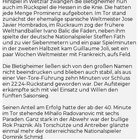
Hinspiel in Wetzlar zwangen die Bietigheimer nun
auch im Rückspiel die Hessen in die Knie. Die hatten
jede Menge Prominenz aufgeboten. Im Tor stand
zunächst der ehemalige spanische Weltmeister Jose
Javier Hombrados, im Rückraum zog der frühere
Welthandballer Ivano Balic die Fäden, neben ihm
spielte der deutsche Nationalspieler Steffen Fäth
und zu vier Siebenmetern und ein paar Spielminuten
in der zweiten Halbzeit kam Guillaume Joli, seit ein
paar Wochen Weltmeister mit Frankreich, aufs Feld.
Die Bietigheimer ließen sich von den großen Namen
nicht beeindrucken und blieben auch stabil, als aus
einer Vier-Tore-Führung zehn Minuten vor Schluss
ein 22:24-Rückstand geworden war. Der Aufsteiger
erkämpfte sich mit viel Einsatz und Willen den
fünften Saisonsieg.
Seinen Anteil am Erfolg hatte der ab der 40. Minute
im Tor stehende Mihailo Radovanovic mit sechs
Paraden. Ganz stark in der Abwehr war der bullige
Rok Praznik. Als Torschütze und Antreiber glänzte
einmal mehr der österreichische Nationalspieler
Dominik Schmid.