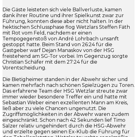
Die Gäste leisteten sich viele Ballverluste, kamen
dank ihrer Routine und ihrer Spielkunst zwar zur
Führung, konnten diese aber nicht halten. In der
hektischen Schlussphase flog Wetzlars Steffen Fäth
mit Rot vom Feld, nachdem er einen
Tempogegenstoß von André Lohrbach unsanft
gestoppt hatte. Beim Stand von 26:24 für die
Gastgeber warf Dejan Manaskov von der HSG
freistehend am SG-Tor vorbei. Im Gegenzug sorgte
Christian Schäfer mit dem 27:24 für die
Vorentscheidung.
Die Bietigheimer standen in der Abwehr sicher und
kamen mehrfach nach schönen Spielzügen zu Toren.
Das erfahrene Team der HSG Wetzlar streute zwar
immer wieder besondere Treffer ein und hatte mit
Sebastian Weber einen exzellenten Mann am Kreis,
ließ aber zu viele Chancen ungenutzt. Die
Zugriffsmöglichkeiten in der Abwehr waren zudem
eingeschränkt. Schon nach 42 Sekunden lief Timo
Salzer relativ ungehindert durch die HSG-Abwehr
und erzielte gegen seinen Ex-Klub die Führung für