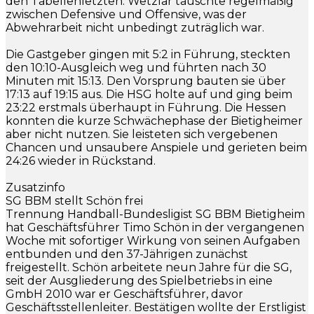
den Tabellenletzten. Wetzlar tauschte regelmäßig
zwischen Defensive und Offensive, was der
Abwehrarbeit nicht unbedingt zuträglich war.
Die Gastgeber gingen mit 5:2 in Führung, steckten
den 10:10-Ausgleich weg und führten nach 30
Minuten mit 15:13. Den Vorsprung bauten sie über
17:13 auf 19:15 aus. Die HSG holte auf und ging beim
23:22 erstmals überhaupt in Führung. Die Hessen
konnten die kurze Schwächephase der Bietigheimer
aber nicht nutzen. Sie leisteten sich vergebenen
Chancen und unsaubere Anspiele und gerieten beim
24:26 wieder in Rückstand.
Zusatzinfo
SG BBM stellt Schön frei
Trennung Handball-Bundesligist SG BBM Bietigheim
hat Geschäftsführer Timo Schön in der vergangenen
Woche mit sofortiger Wirkung von seinen Aufgaben
entbunden und den 37-Jährigen zunächst
freigestellt. Schön arbeitete neun Jahre für die SG,
seit der Ausgliederung des Spielbetriebs in eine
GmbH 2010 war er Geschäftsführer, davor
Geschäftsstellenleiter. Bestätigen wollte der Erstligist