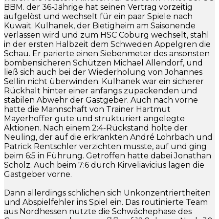
BBM. der 36-Jährige hat seinen Vertrag vorzeitig
aufgelöst und wechselt für ein paar Spiele nach
Kuwait. Kulhanek, der Bietigheim am Saisonende
verlassen wird und zum HSC Coburg wechselt, stahl
in der ersten Halbzeit dem Schweden Appelgren die
Schau. Er parierte einen Siebenmeter des ansonsten
bombensicheren Schützen Michael Allendorf, und
ließ sich auch bei der Wiederholung von Johannes
Sellin nicht überwinden. Kulhanek war ein sicherer
Rückhalt hinter einer anfangs zupackenden und
stabilen Abwehr der Gastgeber. Auch nach vorne
hatte die Mannschaft von Trainer Hartmut
Mayerhoffer gute und strukturiert angelegte
Aktionen. Nach einem 2:4-Rückstand holte der
Neuling, der auf die erkrankten André Lohrbach und
Patrick Rentschler verzichten musste, auf und ging
beim 6:5 in Führung. Getroffen hatte dabei Jonathan
Scholz. Auch beim 7:6 durch Kirveliavicius lagen die
Gastgeber vorne.
Dann allerdings schlichen sich Unkonzentriertheiten
und Abspielfehler ins Spiel ein. Das routinierte Team
aus Nordhessen nutzte die Schwächephase des