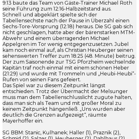
9:13 baute das Team von Gäste-Trainer Michael Roth
seine Führung zum 12:16-Halbzeitstand aus.
Schnell und abgeklärt spielte sich der
Tabellensechste nach der Pause in Überzahl einen
Sechs-Tore-Vorsprung (12:18) heraus. Die SG gab sich
nicht geschlagen, hatte aber der bärenstarken MTM-
Abwehr und einem überragenden Michael
Appelgren im Tor wenig entgegenzusetzen. Jubel
kam noch einmal auf, als Christian Heuberger seinen
sehenswerten Treffer zum 18:25 (48. Minute) beitrug.
Der zum Saisonende zur TSG Pforzheim wechselnde
Kapitän traf noch einmal mit einem schönen Heber
(21:29) und wurde mit Trommeln und „Heubi-Heubi“-
Rufen von seinen Fans gefeiert.
Das Spiel war zu diesem Zeitpunkt längst
entschieden. Trotz der Übermacht der Melsunger
muss man dem Tabellenschlusslicht zugute halten,
dass man sich als Team und mit großer Moral zu
keinem Zeitpunkt hängenließ. „Uns wurden aber
deutlich die Grenzen aufgezeigt“, räumte
Mayerhoffer ein.
SG BBM: Stanic, Kulhanek; Haller (1), Praznik (2),
Schmid (2), Salzer (1), Heuberger (2), Dahlhaus (2),