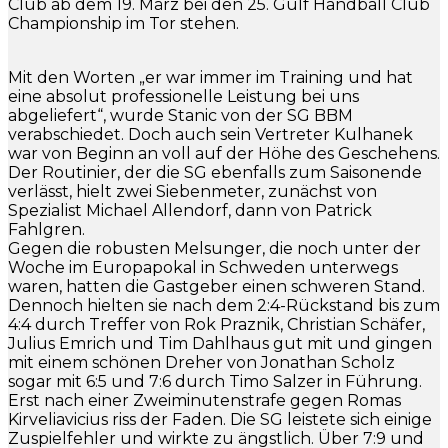
Club ab dem 19. März bei den 25. Gulf Handball Club
Championship im Tor stehen.
Mit den Worten „er war immer im Training und hat
eine absolut professionelle Leistung bei uns
abgeliefert“, wurde Stanic von der SG BBM
verabschiedet. Doch auch sein Vertreter Kulhanek
war von Beginn an voll auf der Höhe des Geschehens.
Der Routinier, der die SG ebenfalls zum Saisonende
verlässt, hielt zwei Siebenmeter, zunächst von
Spezialist Michael Allendorf, dann von Patrick
Fahlgren.
Gegen die robusten Melsunger, die noch unter der
Woche im Europapokal in Schweden unterwegs
waren, hatten die Gastgeber einen schweren Stand.
Dennoch hielten sie nach dem 2:4-Rückstand bis zum
4:4 durch Treffer von Rok Praznik, Christian Schäfer,
Julius Emrich und Tim Dahlhaus gut mit und gingen
mit einem schönen Dreher von Jonathan Scholz
sogar mit 6:5 und 7:6 durch Timo Salzer in Führung.
Erst nach einer Zweiminutenstrafe gegen Romas
Kirveliavicius riss der Faden. Die SG leistete sich einige
Zuspielfehler und wirkte zu ängstlich. Über 7:9 und