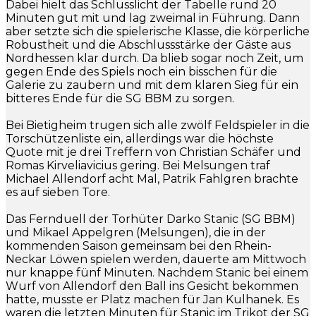
Dabei hielt das Schlusslicht der Tabelle rund 20
Minuten gut mit und lag zweimal in Führung. Dann
aber setzte sich die spielerische Klasse, die körperliche
Robustheit und die Abschlussstärke der Gäste aus
Nordhessen klar durch. Da blieb sogar noch Zeit, um
gegen Ende des Spiels noch ein bisschen für die
Galerie zu zaubern und mit dem klaren Sieg für ein
bitteres Ende für die SG BBM zu sorgen.
Bei Bietigheim trugen sich alle zwölf Feldspieler in die
Torschützenliste ein, allerdings war die höchste
Quote mit je drei Treffern von Christian Schäfer und
Romas Kirveliavicius gering. Bei Melsungen traf
Michael Allendorf acht Mal, Patrik Fahlgren brachte
es auf sieben Tore.
Das Fernduell der Torhüter Darko Stanic (SG BBM)
und Mikael Appelgren (Melsungen), die in der
kommenden Saison gemeinsam bei den Rhein-
Neckar Löwen spielen werden, dauerte am Mittwoch
nur knappe fünf Minuten. Nachdem Stanic bei einem
Wurf von Allendorf den Ball ins Gesicht bekommen
hatte, musste er Platz machen für Jan Kulhanek. Es
waren die letzten Minuten für Stanic im Trikot der SG