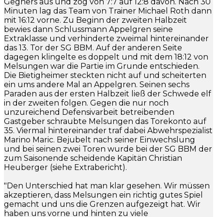
Gegners aus und zog von 7:7 auf 12:8 davon. Nach 30
Minuten lag das Team von Trainer Michael Roth dann
mit 16:12 vorne. Zu Beginn der zweiten Halbzeit
bewies dann Schlussmann Appelgren seine
Extraklasse und verhinderte zweimal hintereinander
das 13. Tor der SG BBM. Auf der anderen Seite
dagegen klingelte es doppelt und mit dem 18:12 von
Melsungen war die Partie im Grunde entschieden.
Die Bietigheimer steckten nicht auf und scheiterten
ein ums andere Mal an Appelgren. Seinen sechs
Paraden aus der ersten Halbzeit ließ der Schwede elf
in der zweiten folgen. Gegen die nur noch
unzureichend Defensivarbeit betreibenden
Gastgeber schraubte Melsungen das Torekonto auf
35. Viermal hintereinander traf dabei Abwehrspezialist
Marino Maric. Bejubelt nach seiner Einwechslung
und bei seinen zwei Toren wurde bei der SG BBM der
zum Saisonende scheidende Kapitän Christian
Heuberger (siehe Extrabericht).
"Den Unterschied hat man klar gesehen. Wir müssen
akzeptieren, dass Melsungen ein richtig gutes Spiel
gemacht und uns die Grenzen aufgezeigt hat. Wir
haben uns vorne und hinten zu viele